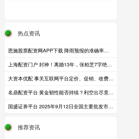
热点资讯
恩施股票配资网APP下载 降雨预报的准确率有多高?中央气象台回应
上海配资门户 封神！离婚13年，张柏芝7字绝杀：谢霆锋输透，王菲输得最惨
大资本优配 事关互联网平台定价、促销、收费等行为，重要新规印发！
名鼎配资平台 黄金韧性能否持续？利空出尽竟不跌，央行还能撑多久？
国盛证券平台 2025年9月12日全国主要批发市场青提子价格行情
推荐资讯