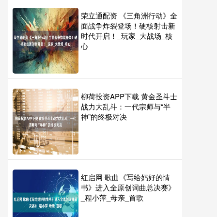
荣立通配资 《三角洲行动》全
面战争炸裂登场！硬核射击新
时代开启！_玩家_大战场_核
心
柳荷投资APP下载 黄金圣斗士
战力大乱斗：一代宗师与“半
神”的终极对决
红启网 歌曲《写给妈好的情
书》进入全原创词曲总决赛》
_程小萍_母亲_首歌