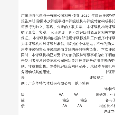
广东华特气体股份有限公司相关 债券 2025 年跟踪评级报告 中鹏信评【2025】跟踪第【262】号 01 信用评级报告声明 除因本次评级事项本评级机构与评级对象构成委托关系外，本评级机构及评级从业人员与评级对象不存 在任何足以影响评级行为独立、客观、公正的关联关系。 本评级机构与评级从业人员已履行尽职调查义务，有充分理由保证所出具的评级报告遵循了真实、客观、 公正原则，但不对评级对象及其相关方提供或已正式对外公布信息的合法性、真实性、准确性和完整性 作任何保证。 本评级机构依据内部信用评级标准和工作程序对评级结果作出独立判断，不受任何组织或个人的影响。 本评级报告观点仅为本评级机构对评级对象信用状况的个体意见，不作为购买、出售、持有任何证券的 建议。本评级机构不对任何机构或个人因使用本评级报告及评级结果而导致的任何损失负责。 本次评级结果自本评级报告所注明日期起生效，有效期为被评证券的存续期。同时，本评级机构已对受 评对象的跟踪评级事项做出了明确安排，并有权在被评证券存续期间变更信用评级。本评级机构提醒报 告使用者应及时登陆本公司网站关注被评证券信用评级的变化情况。 本评级报告版权归本评级机构所有，未经授权不得修改、复制、转载和出售。除委托评级合同约定外， 未经本评级机构书面同意，本评级报告及评级结论不得用于其他债券的发行等证券业务活动或其他用途。 中证鹏元资信评估股份有限公司 评级结果 评级观点 ? 本次等级的评定是考虑到：广东华特气体股份有限公司（以下简称 本次评级 上次评级 “华特气体”或“公司”，股票代码：688268.SH）是一家以特种气 主体信用等级 AA- AA- 体研发、生产与销售为核心业务，同时涵盖工业气体及相关气体设 评级展望 稳定 稳定 备与工程业务的企业。公司凭借较早布局集成电路制程电子特气领 华特转债 AA- AA- 域的技术积累，以及受益于国产替代进程，已与多家半导体行业客 户建立长期稳定的合作关系，部分产品成功进入全球领先半导体厂 商供应链，为经营业绩奠定了良好基础。此外，公司目前偿债压力 相对较小。然而，中证鹏元关注到以下风险因素：公司业绩受气体 原材料价格波动影响较大，并且公司身处化工行业，下游客户产线 价值高，对产品质量要求严格，公司同时面临产品质量管控、安全 生产等方面的挑战，公司仍面临一定的产能消化以及较大的资金支 出压力。 评级日期 公司主要财务数据及指标（单位：亿元） 项目 2025.3 2024 2023 2022 总资产 34.42 33.01 31.62 23.95 归母所有者权益 19.97 19.50 18.25 15.42 总债务 10.04 9.35 9.00 4.34 营业收入 3.38 13.95 15.00 18.03 净利润 0.44 1.84 1.72 2.07 经营活动现金流净额 0.62 2.94 1.70 3.22 净债务/EBITDA -- 0.02 -0.40 -0.29 EBITDA 利息保障倍数 -- 8.41 10.89 31.94 总债务/总资本 32.84% 31.80% 32.49% 21.48% FFO/净债务 -- 2,859.65% -161.43% -254.16% 联系方式 EBITDA 利润率 -- 23.56% 22.04% 18.21% 总资产回报率 -- 7.90% 8.49% 12.16% 项目负责人：王皓立 速动比率 3.03 3.01 3.60 2.05 wanghl@cspengyuan.com 现金短期债务比 5.26 5.71 14.75 4.25 销售毛利率 33.70% 31.90% 30.59% 26.88% 项目组成员：张一鸣 资产负债率 40.38% 39.24% 40.86% 33.79% zhangym@cspengyuan.com 资料来源：公司 2022-2024 年审计报告及未经审计的 2025 年 1-3 月财务报表，中证鹏元 整理 评级总监： 联系电话：0755-82872897 正面 ? 受益于国产替代化与公司自身的技术积累，公司开拓了一系列半导体优质客户，且合作粘性较强。公司较早布局特 种气体行业，凭借自身技术积累和集成电路国产替代化的推进，成功开拓了一系列半导体优质客户，并建立了较强 的合作粘性。截至 2024 年末，公司依托先发优势，已实现对国内 8 寸及以上集成电路制造厂商超过 90%的客户覆盖 率，与众多国内知名半导体厂商保持稳固的合作关系。 ? 公司流动性状况较好，偿债能力指标仍表现较好。与优质客户的合作使得公司销售回款有保障，公司主营业务现金 生成能力较好，跟踪期内，公司各项现金流状况指标表现仍较好，2024 年公司经营活动现金流和 FFO 规模均有所增 加。截至 2024 年末，EBITDA 利息保障倍数、现金短期债务比等偿债能力指标水平仍表现较好。 关注 ? 需关注气体原材料价格变化对公司盈利水平带来影响。近年来气体原材料市场供需格局变化很大，全球稀有气体市 场经历了供需失衡、价格大幅波动及逐步企稳的过程。如果未来气体原材料市场价格出现较大变动，而公司无法及 时向下游客户传导价格波动时，可能会给公司带来较大的成本控制压力，进而影响公司的盈利水平。 ? 需关注海外市场开拓情况对公司经营业绩带来的挑战。跟踪期内，主要受公司海外销售模式转型，经营业绩短期承 压的影响， 公司营业收入与利润总额均有所下滑，2024 年营业收入同比下滑 7.02%。为提高产品海外销售价格，跟 踪期内公司持续推动通过海外收购、设立公司等方式优化海外销售模式，未来需持续关注公司与海外经销客户的合 作情况以及海外直销渠道的建设进展。 ? 公司处于化工行业，面临一定的安全生产风险。公司所处行业为化工行业，气瓶和槽车面临一定的易燃、易爆等风 险，气体原材料与存货具有一定毒性、腐蚀性等特点，并且公司现有主要已投产产能仍集中于广东佛山，一旦发生 重大安全事故，会使公司面临停产整顿，公司业绩可能受到较大的冲击。 ? 需持续关注公司产品质量风