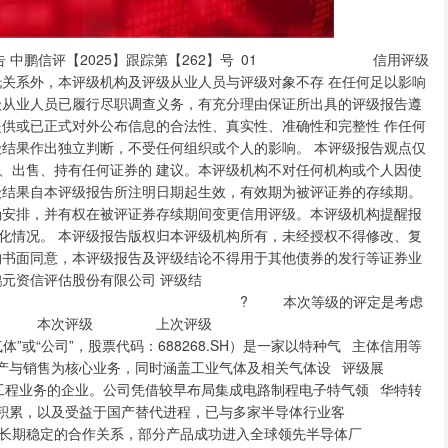
险。特种气体的纯度和杂质含量对芯片生产至关重要，微小的波动也可能导致整条产线 良率下降。由于芯片生产线投资巨大，客户对气体质量稳定性要求极高。如果因意外导致产品质量波动，影响客户 生产，公司可能面临高额赔偿。 ? 公司新增产能未来收益的实现仍存不确定性，且面临较大的资金支出压力。截至 2024 年末，公司 IPO 募投项目和本 期债券募投项目主要用于扩大集成电路特种气体产能。跟踪期内，公司根据市场变化和战略调整，对部分募投项目 的投资金额、实施主体及地点进行了优化，但如果项目建成后市场需求不足或公司市场开拓不及预期，新增产能的 消化可能面临风险。此外，拟建的电子特种气体生产基地及研发中心项目总投资达 10 亿元，目前资金筹措方案尚未 明确，未来可能带来较大的资金压力。 未来展望 ? 中证鹏元给予公司稳定的信用评级展望。我们认为，得益于国产替代进程的持续推进，以及公司与下游知名半导体 客户建立的稳固合作关系，预计公司业务将保持良好持续性，整体经营风险和财务风险仍处于可控水平。 同业比较（单位：亿元） 指标 华特气体 金宏气体 南大光电 中船特气 总资产 33.01 67.67 64.90 62.86 营业收入 13.95 25.25 23.52 19.29 净利润 1.84 2.10 3.72 3.04 销售毛利率 31.90% 32.15% 41.16 29.74% 资产负债率 39.24% 50.50% 38.41% 12.23% 注：以上各指标均为 2024 年数据。 资料来源：wind，中证鹏元整理 本次评级适用评级方法和模型 评级方法/模型名称 版本号 工商企业通用信用评级方法和模型 cspy_ffmx_2023V1.0 外部特殊支持评价方法和模型 cspy_ffmx_2022V1.0 注：上述评级方法和模型已披露于中证鹏元官方网站 本次评级模型打分表及结果 评分要素 指标 评分等级 评分要素 指标 评分等级 宏观环境 4/5 初步财务状况 8/9 行业&经营风险状况 4/7 杠杆状况 7/9 业务状况 财务状况 行业风险状况 3/5 盈利状况 非常强 经营状况 4/7 流动性状况 6/7 业务状况评估结果 4/7 财务状况评估结果 8/9 ESG 因素 0 调整因素 重大特殊事项 0 补充调整 0 个体信用状况 aa- 外部特殊支持 0 主体信用等级 AA- 注：各指标得分越高，表示表现越好。 本次跟踪债券概况 债券简称 发行规模（万元） 债券余额（万元） 上次评级日期 债券到期日期 华特转债 64,600.00 64,586.00 2024-8-21 2029-3-21 一、 债券募集资金使用情况 本期债券募集资金原计划用于年产1,764吨半导体材料建设项目、研发中心建设项目以及补充流动 资金。根据公司2024年8月1日发布的公告，公司结合市场情况变化及公司经营发展战略，为提高运营及 管理效率和募集资金的使用效率，调整募投项目投资金额、新增募投项目、新增募投项目实施主体及实 施地点。 调整募投项目投资金额、新增募投项目方面，公司不再建设项目配套的办公楼，相应调减项目的建 筑工程费投资金额3,240.00万元。公司拟不再投入高纯一氧化碳、高纯一氧化氮，相应调减项目投资金 额10,610.00万元。上述合计减少的项目投资金额13,850.00万元，用于投资新增募投项目“年产1,936.2吨 电子特气项目”。公司拟不再投入超高纯氢气、超纯氪气/氖气/氙气产品，将超高纯氢气产品投资金额 调整至高纯六氟丙烷及异构体产品，将超纯氪气/氖气/氙气产品投资金额调整至超纯氦气产品。 表1 公司募投项目调整情况（单位：万元） （调整后）计 （原）计划 原计划募集资 调整后计划 项目 划募集资金投 总投资 金投资额 总投资 资额 年产 1,764 吨半导体 原募投项目 46,600.00 38,300.00 32,750.00 24,450.00 材料建设项目 年产 1,936.2 吨电子 新增募投项目 17,400.00 - - 13,850.00 特气项目 资料来源：公司公告，中证鹏元整理 新增募投项目实施主体及实施地点方面，公司新增母公司广东华特气体股份有限公司为“研发中心 建设项目”的实施主体，同时在佛山地区公司现有场地建设研发中心。 截至2024年12月31日，华特转债募集资金专项账户余额为2.91亿元。 二、 发行主体概况 公司第一大股东仍为广东华特投资管理有限公司（以下简称“华特投资”），直接持股比例为22.13%， 石平湘直接持股比例为9.85%，石平湘能够控制华特投资等主体所持有的公司表决权，因此石平湘及其 一致行动人石思慧（系石平湘之女，直接持股比例4.49%）合计可实际支配公司股份的表决权比例达到 股的实施，公司注册资本与实收资本略有变动，截至2025年5月末，公司注册资本和股本均为12,049.30 万元，第一大股东为华特投资，且股权均未被质押。 表2 截至2025年3月31日公司前十大股东持股明细（单位：股、%） 股东名称 期末持股数量 比例 广东华特投资管理有限公司 26,640,700 22.13 石平湘 11,855,345 9.85 厦门华弘多福投资合伙企业(有限合伙) 11,107,600 9.23 张穗华 6,039,400 5.02 厦门华和多福投资合伙企业(有限合伙) 5,701,900 4.74 石思慧 5,400,000 4.49 厦门华进多福投资合伙企业(有限合伙) 3,603,100 2.99 张穗萍 1,951,496 1.62 傅铸红 901,337 0.75 摩根士丹利国际股份有限公司 884,890 0.74 合计 74,085,768 61.56 资料来源：公司 2025 年一季度报告，中证鹏元整理 跟踪期内，公司原董事长石平湘先生因自身年龄原因，申请不再担任公司董事长及董事会战略委员 会召集人（主任委员）职务，经公司董事会选举，由公司副董事长石思慧女士担任公司董事长，石平湘 先生担任副董事长。 跟踪期内，公司的主营业务以特种气体的研发、生产与销售为核心，辅以工业气体和相关气体设备 与工程业务。2024年公司合并范围内新增1家子公司，无子公司减少情况，具体见下表所示。截至2024 年末，纳入公司合并报表范围内的子公司共25家，详见附录三。 表3 2024年公司合并报表范围变化情况（单位：万元） 新纳入公司合并范围的子公司情况 子公司名称 持股比例 注册资本 业务性质 合并方式 广东库思科技有限公司 83.84% 700.00 工程和技术研究和试验发展 购买 资料来源：公开信息，公司 2024 年年度报告，中证鹏元整理 三、 运营环境 宏观经济和政策环境 需，推动经济平稳向上、结构向优 平。一揽子存量政策和增量政策持续发力、靠前发力，效果逐步显现。生产需求继续恢复，结构有所分 化，工业生产和服务业较快增长，“抢出口”效应加速释放，制造业投资延续高景气，基建投资保持韧 性，消费超预期增长，房地产投资低位探底。经济转型过程中存在矛盾和阵痛，但也不乏亮点，新质生 产力和高