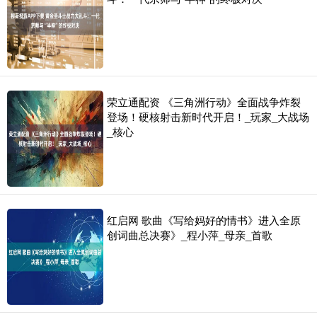
荣立通配资 《三角洲行动》全面战争炸裂
登场！硬核射击新时代开启！_玩家_大战场
_核心
红启网 歌曲《写给妈好的情书》进入全原
创词曲总决赛》_程小萍_母亲_首歌