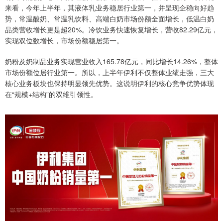
来看，今年上半年，其液体乳业务稳居行业第一，并呈现企稳向好趋
势，常温酸奶、常温乳饮料、高端白奶市场份额全面增长，低温白奶
品类营收增长更是超20%。冷饮业务快速恢复增长，营收82.29亿元，
实现双位数增长，市场份额稳居第一。
奶粉及奶制品业务实现营业收入165.78亿元，同比增长14.26%，整体
市场份额位居行业第一。所以，上半年伊利不仅整体业绩走强，三大
核心业务板块也保持明显领先优势。这说明伊利的核心竞争优势体现
在“规模+结构”的双维引领性。