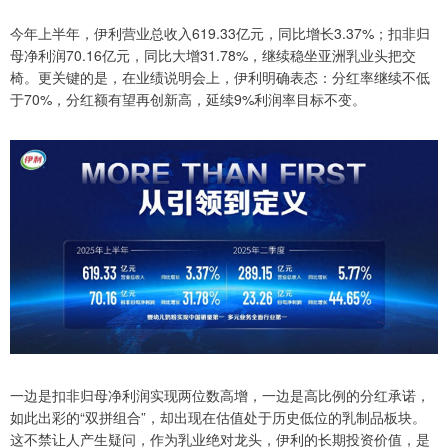
今年上半年，伊利营业总收入619.33亿元，同比增长3.37%；扣非归
母净利润70.16亿元，同比大增31.78%，继续稳坐亚洲乳业头把交
椅。更关键的是，在业绩说明会上，伊利明确表态：分红率继续不低
于70%，分红额有望再创新高，延续9%利润率目标不变。
一边是扣非归母净利润实现两位数高增，一边是高比例的分红承诺，
如此出彩的“双拼组合”，却出现在估值处于历史低位的乳制品板块。
这不禁让人产生疑问，作为乳业绝对龙头，伊利的长期投资价值，是