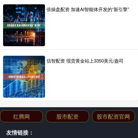
倍操盘配资 加速AI智能体开发的“新引擎”
信智配资 现货黄金站上3350美元/盎司
红腾网
股市配资
股市配资官网
友情链接：