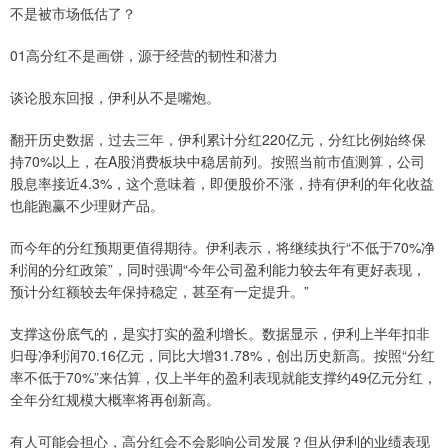
不是被市场低估了？
01高分红不是画饼，源于经营的韧性和潜力
谈论股东回报，伊利从不是嘴炮。
翻开历史数据，过去三年，伊利累计分红220亿元，分红比例始终保
持70%以上，在A股消费板块中稳居前列。按照当前市值测算，公司
股息率接近4.3%，这个意味着，即便股价不涨，持有伊利的年化收益
也能跑赢不少理财产品。
而今年的分红预期更值得期待。伊利表示，将继续执行“不低于70%净
利润的分红政策”，同时强调“今年公司盈利能力较去年有更好表现，
预计分红额较去年保持稳定，甚至有一定提升。”
支撑这份底气的，是实打实的盈利增长。数据显示，伊利上半年扣非
归母净利润70.16亿元，同比大增31.78%，创出历史新高。按照“分红
率不低于70%”来估算，仅上半年的盈利表现就能支撑约49亿元分红，
全年分红规模大概率将再创新高。
有人可能会担心，高分红会不会影响公司发展？但从伊利的业绩表现