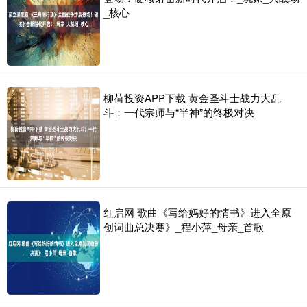
_核心
柳荷投资APP下载 黄金圣斗士战力大乱
斗：一代宗师与“半神”的终极对决
红启网 歌曲《写给妈好的情书》进入全原
创词曲总决赛》_程小萍_母亲_首歌