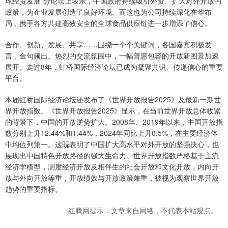
球经贸发展”分论坛上表示，中国政府持续吸引外资、扩大对外开放的
政策，为企业发展创造了良好环境。而这也为公司持续深化在华布
局，携手各方共建高效安全的全球食品供应链进一步增添了信心。
合作、创新、发展、共享……围绕一个个关键词，各国嘉宾积极发
言，金句频出。热烈的交流氛围中，一幅普惠包容的开放新图景加速
展开。走过8年，虹桥国际经济论坛已成为凝聚共识、传递信心的重要
平台。
本届虹桥国际经济论坛还发布了《世界开放报告2025》及最新一期世
界开放指数。《世界开放报告2025》显示，在当前世界开放总体收紧
的背景下，中国的开放逆势扩大。2008年、2019年以来，中国开放指
数分别上升12.44%和1.44%，2024年同比上升0.5%，在主要经济体
中均位列第一。这既表明了中国扩大高水平对外开放的坚强决心，也
展现出中国特色开放路径的强大生命力。世界开放指数严格基于主流
经济学模型，测度经济开放及相伴生的社会开放和文化开放，内向开
放与外向开放等重，开放绩效与开放政策兼重，被视为观察世界开放
趋势的重要指标。
红腾网提示：文章来自网络，不代表本站观点。