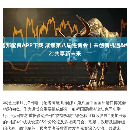
本报上海11月7日电 （记者陈曦 时斓娜）第八届中国国际进口博览会
精彩继续。作为进博会重要组成部分，虹桥国际经济论坛也同步举
行。论坛围绕“重振多边合作”“数智赋能”“绿色和可持续发展”“更加开放
的中国”4个板块设置25个分论坛及多场闭门会。现场，政府及国际组
织代表、商业精英、顶尖学者等数百位发言嘉宾深入交流、共话未