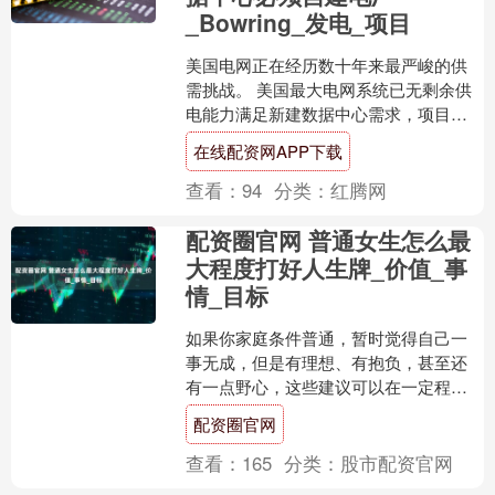
_Bowring_发电_项目
美国电网正在经历数十年来最严峻的供
需挑战。 美国最大电网系统已无剩余供
电能力满足新建数据中心需求，项目开
发商将被迫自建配套电厂。近日，美国
在线配资网APP下载
PJM电网独立监管机构....
查看：
94
分类：
红腾网
配资圈官网 普通女生怎么最
大程度打好人生牌_价值_事
情_目标
如果你家庭条件普通，暂时觉得自己一
事无成，但是有理想、有抱负，甚至还
有一点野心，这些建议可以在一定程度
上帮助你，让我们一起努力，打好人生
配资圈官网
牌。 · 1️⃣ 大方地....
查看：
165
分类：
股市配资官网