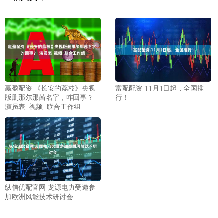
赢盈配资 《长安的荔枝》央视
富配配资 11月1日起，全国推
版删那尔那茜名字，咋回事？_
行！
演员表_视频_联合工作组
纵信优配官网 龙源电力受邀参
加欧洲风能技术研讨会