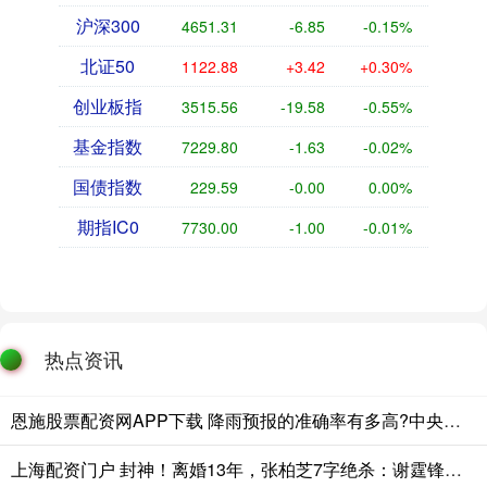
沪深300
4651.31
-6.85
-0.15%
北证50
1122.88
+3.42
+0.30%
创业板指
3515.56
-19.58
-0.55%
基金指数
7229.80
-1.63
-0.02%
国债指数
229.59
-0.00
0.00%
期指IC0
7730.00
-1.00
-0.01%
热点资讯
恩施股票配资网APP下载 降雨预报的准确率有多高?中央气象台回应
上海配资门户 封神！离婚13年，张柏芝7字绝杀：谢霆锋输透，王菲输得最惨