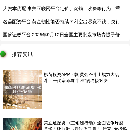
大资本优配 事关互联网平台定价、促销、收费等行为，重要新规印发！
名鼎配资平台 黄金韧性能否持续？利空出尽竟不跌，央行还能撑多久？
国盛证券平台 2025年9月12日全国主要批发市场青提子价格行情
推荐资讯
柳荷投资APP下载 黄金圣斗士战力大乱
斗：一代宗师与“半神”的终极对决
荣立通配资 《三角洲行动》全面战争炸裂
登场！硬核射击新时代开启！_玩家_大战场