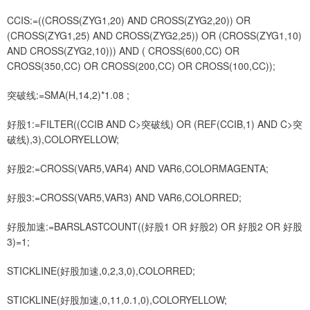
CCIS:=((CROSS(ZYG1,20) AND CROSS(ZYG2,20)) OR
(CROSS(ZYG1,25) AND CROSS(ZYG2,25)) OR (CROSS(ZYG1,10)
AND CROSS(ZYG2,10))) AND ( CROSS(600,CC) OR
CROSS(350,CC) OR CROSS(200,CC) OR CROSS(100,CC));
突破线:=SMA(H,14,2)*1.08 ;
好股1:=FILTER((CCIB AND C>突破线) OR (REF(CCIB,1) AND C>突
破线),3),COLORYELLOW;
好股2:=CROSS(VAR5,VAR4) AND VAR6,COLORMAGENTA;
好股3:=CROSS(VAR5,VAR3) AND VAR6,COLORRED;
好股加速:=BARSLASTCOUNT((好股1 OR 好股2) OR 好股2 OR 好股
3)=1;
STICKLINE(好股加速,0,2,3,0),COLORRED;
STICKLINE(好股加速,0,11,0.1,0),COLORYELLOW;