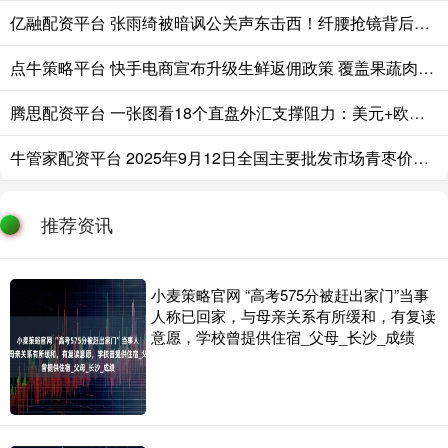
亿融配资平台 张雨绮被暗讽公关声东击西！纤腰抢镜背后，最离谱的细节藏不住了
点牛策略平台 快手电商宣布升级生鲜返佣政策 覆盖果蔬肉禽水产全类目
腾思配资平台 一张图看18个直盘外汇支撑阻力：美元+欧系日系+商品货币+新兴货币(2025年11月14日)
牛管家配资平台 2025年9月12日全国主要批发市场青枣价格行情
推荐资讯
小麦策略官网 “高考575分被赶出家门”当事
人称已回家，与母亲关系有所缓和，有复读
意愿，学校曾提供住宿_父母_长沙_成绩