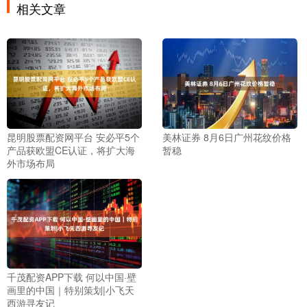
相关文章
昆明股票配资网平台 安必平5个
美林证券 8月6日广州花纹价格
产品获欧盟CE认证，将扩大海
暂稳
外市场布局
千茂配资APP下载 何以中国·壁
画里的中国｜特别策划|小飞天
西游寻友记