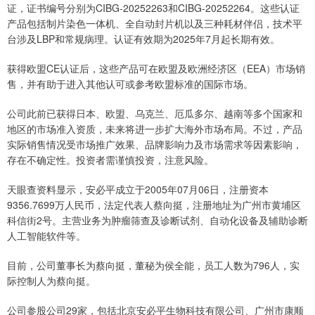
证，证书编号分别为CIBG-20252263和CIBG-20252264。这些认证
产品包括制片染色一体机、全自动封片机以及三种耗材伴侣，技术平
台涉及LBP和常规病理。认证有效期为2025年7月起长期有效。
获得欧盟CE认证后，这些产品可在欧盟及欧洲经济区（EEA）市场销
售，并有助于进入其他认可或参考欧盟标准的国际市场。
公司此前已获得日本、欧盟、乌克兰、厄瓜多尔、越南等多个国家和
地区的市场准入资质，未来将进一步扩大海外市场布局。不过，产品
实际销售情况受市场推广效果、品牌影响力及市场需求等因素影响，
存在不确定性。投资者需谨慎投资，注意风险。
天眼查资料显示，安必平成立于2005年07月06日，注册资本
9356.7699万人民币，法定代表人蔡向挺，注册地址为广州市黄埔区
科信街2号。主营业务为肿瘤筛查及诊断试剂、自动化设备及辅助诊断
人工智能软件等。
目前，公司董事长为蔡向挺，董秘为侯全能，员工人数为796人，实
际控制人为蔡向挺。
公司参股公司29家，包括北京安必平生物科技有限公司、广州市康顺