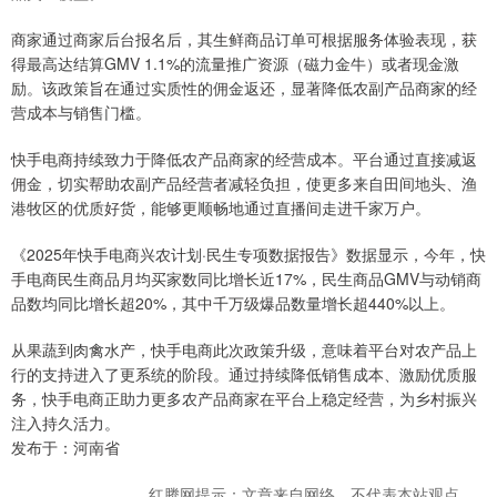
商家通过商家后台报名后，其生鲜商品订单可根据服务体验表现，获
得最高达结算GMV 1.1%的流量推广资源（磁力金牛）或者现金激
励。该政策旨在通过实质性的佣金返还，显著降低农副产品商家的经
营成本与销售门槛。
快手电商持续致力于降低农产品商家的经营成本。平台通过直接减返
佣金，切实帮助农副产品经营者减轻负担，使更多来自田间地头、渔
港牧区的优质好货，能够更顺畅地通过直播间走进千家万户。
《2025年快手电商兴农计划·民生专项数据报告》数据显示，今年，快
手电商民生商品月均买家数同比增长近17%，民生商品GMV与动销商
品数均同比增长超20%，其中千万级爆品数量增长超440%以上。
从果蔬到肉禽水产，快手电商此次政策升级，意味着平台对农产品上
行的支持进入了更系统的阶段。通过持续降低销售成本、激励优质服
务，快手电商正助力更多农产品商家在平台上稳定经营，为乡村振兴
注入持久活力。
发布于：河南省
红腾网提示：文章来自网络，不代表本站观点。