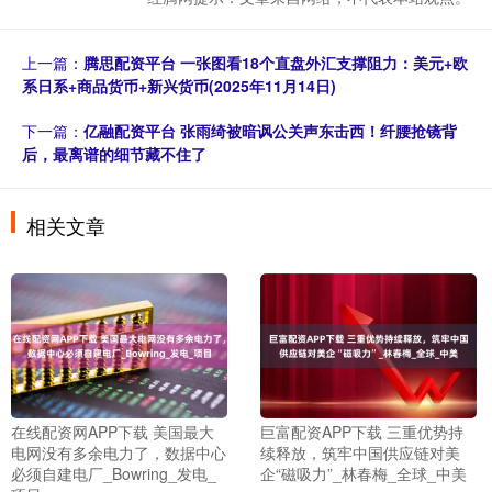
上一篇：
腾思配资平台 一张图看18个直盘外汇支撑阻力：美元+欧
系日系+商品货币+新兴货币(2025年11月14日)
下一篇：
亿融配资平台 张雨绮被暗讽公关声东击西！纤腰抢镜背
后，最离谱的细节藏不住了
相关文章
在线配资网APP下载 美国最大
巨富配资APP下载 三重优势持
电网没有多余电力了，数据中心
续释放，筑牢中国供应链对美
必须自建电厂_Bowring_发电_
企“磁吸力”_林春梅_全球_中美