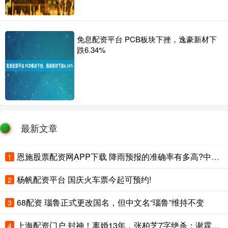
免息配资平台 PCB板块下挫，逸豪新材下
跌6.34%
最新文章
恩施股票配资网APP下载 降雨预报的准确率有多高?中央气象台回应
1
杨帆配资平台 国庆火车票今起可预约!
2
68配资 瑙鲁正式更改国名，但中文名“瑙鲁”维持不变
3
上海配资门户 封神！离婚13年，张柏芝7字绝杀：谢霆锋输透，王菲输得最惨
4