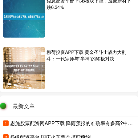
免息配资平台 PCB板块下挫，逸豪新材下
跌6.34%
柳荷投资APP下载 黄金圣斗士战力大乱
斗：一代宗师与“半神”的终极对决
最新文章
恩施股票配资网APP下载 降雨预报的准确率有多高?中央气象台回应
1
杨帆配资平台 国庆火车票今起可预约!
2