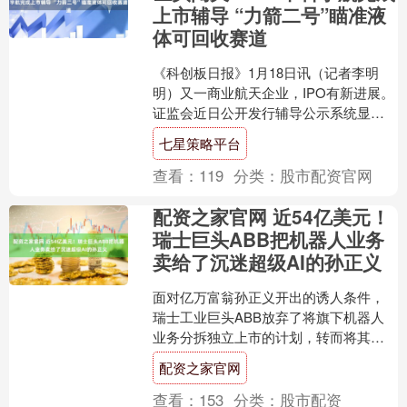
上市辅导 “力箭二号”瞄准液
体可回收赛道
《科创板日报》1月18日讯（记者李明
明）又一商业航天企业，IPO有新进展。
证监会近日公开发行辅导公示系统显
示，中科宇航技术股份有限公司（简
七星策略平台
称“中科宇航”）于近....
查看：
119
分类：
股市配资官网
配资之家官网 近54亿美元！
瑞士巨头ABB把机器人业务
卖给了沉迷超级AI的孙正义
面对亿万富翁孙正义开出的诱人条件，
瑞士工业巨头ABB放弃了将旗下机器人
业务分拆独立上市的计划，转而将其以
53.75亿美元卖给了日本软银集团。10月
配资之家官网
8日，双方官宣....
查看：
153
分类：
股市配资