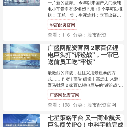
一片新的蓝海。 今年以来国产入门级纯
电小车竞争有多惨烈？用 16 个字可以概
括： 王总一笑，生死难料；李哥出征，
寸草不生。 智能车机、辅助驾驶、长续
华富配资官网
航闪充 ......
查看：
116
分类：
股市配资
广盛网配资官网 2家百亿锂
电巨头打“诉讼战”，一审已
送前员工吃“牢饭”
最激烈的商战，往往采用最粗暴的方
式…… 作者 | 高岩 编辑丨高远山 来源 |
野马财经 2 家百亿锂电巨头的"诉讼战"，
战火越来越激烈了。 7 月 2 日，新....
广盛网配资官网
查看：
198
分类：
股市配资官网
七星策略平台 又一商业航天
巨头闯关IPO！中科宇航完成