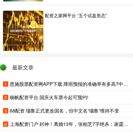
配资之家网平台 “五个试盘形态”
最新文章
恩施股票配资网APP下载 降雨预报的准确率有多高?中央气象台回应
1
杨帆配资平台 国庆火车票今起可预约!
2
68配资 瑙鲁正式更改国名，但中文名“瑙鲁”维持不变
3
上海配资门户 封神！离婚13年，张柏芝7字绝杀：谢霆锋输透，王菲输得最惨
4